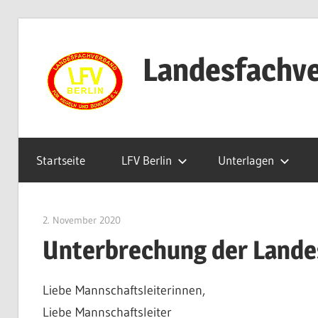
Zum
Inhalt
Landesfachve
springen
Startseite
LFV Berlin
Unterlagen
2. November 2020
Benjamin Fellmann
Unterbrechung der Lande
Liebe Mannschaftsleiterinnen,
Liebe Mannschaftsleiter