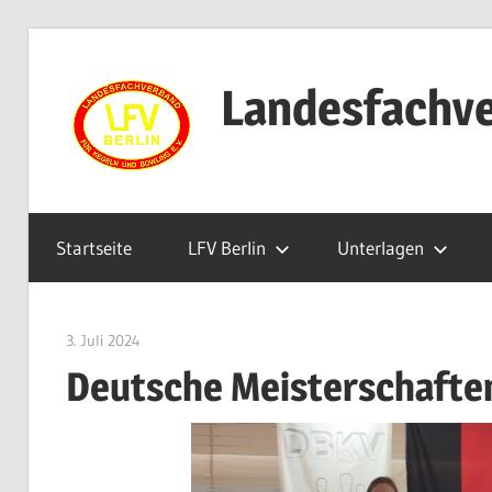
Zum
Inhalt
Landesfachve
springen
Startseite
LFV Berlin
Unterlagen
3. Juli 2024
Benjamin Fellmann
Deutsche Meisterschafte