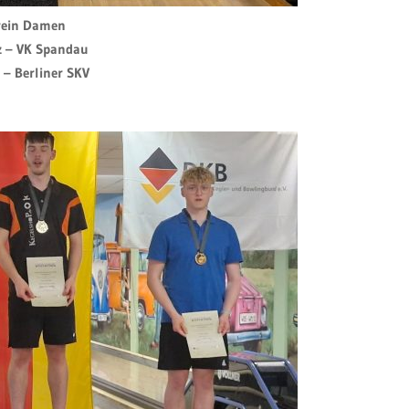
rein Damen
tz – VK Spandau
z – Berliner SKV