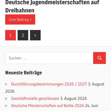
Deutsche Jugendmeisterschaften auf
Dreibahnen
Zum Beitrag
Seitennummerierung
Nächste
1
2
»
Beiträge
der
Beiträge
Suchen
Suchen
nach:
Neueste Beiträge
Durchführungsbestimmungen 2026 / 2027
3. August
2026
Geschäftsstelle geschlossen
3. August 2026
Deutsche Meisterschaften auf Bohle 2026
24. Juni