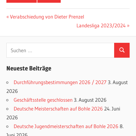
Beitragsnavigation
Vorheriger
Verabschiedung von Dieter Prenzel
Beitrag:
Nächster
Landesliga 2023/2024
Beitrag:
Suchen
Suchen
nach:
Neueste Beiträge
Durchführungsbestimmungen 2026 / 2027
3. August
2026
Geschäftsstelle geschlossen
3. August 2026
Deutsche Meisterschaften auf Bohle 2026
24. Juni
2026
Deutsche Jugendmeisterschaften auf Bohle 2026
8.
Juni 2026