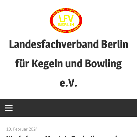
Zum
Inhalt
springen
Landesfachverband Berlin
für Kegeln und Bowling
e.V.
19. Februar 2024
Benjamin Fellmann