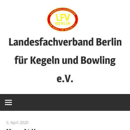
Zum
Inhalt
springen
Landesfachverband Berlin
für Kegeln und Bowling
e.V.
5. April 2020
Benjamin Fellmann