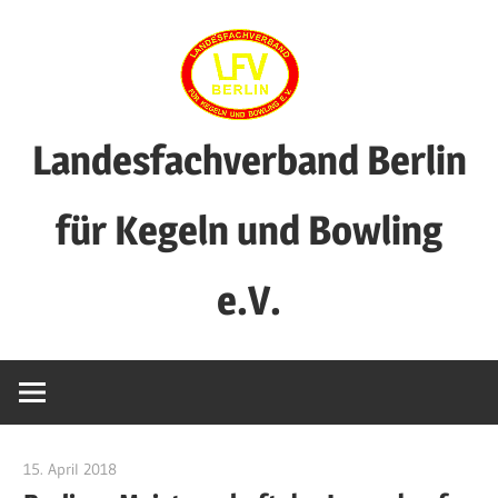
Zum
Inhalt
springen
Landesfachverband Berlin
für Kegeln und Bowling
e.V.
15. April 2018
Benjamin Fellmann