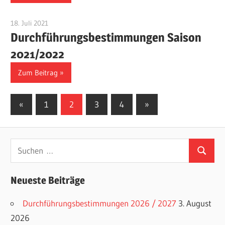
18. Juli 2021
Benjamin Fellmann
Durchführungsbestimmungen Saison
2021/2022
Zum Beitrag
Seitennummerierung
Vorherige
Nächste
«
1
2
3
4
»
Beiträge
Beiträge
der
Beiträge
Suchen
Suchen
nach:
Neueste Beiträge
Durchführungsbestimmungen 2026 / 2027
3. August
2026