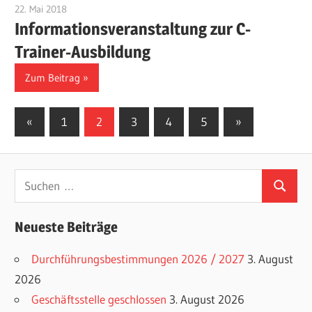
22. Mai 2018
Benjamin Fellmann
Informationsveranstaltung zur C-
Trainer-Ausbildung
Zum Beitrag
Seitennummerierung
Vorherige
Nächste
«
1
2
3
4
5
»
Beiträge
Beiträge
der
Beiträge
Suchen
Suchen
nach:
Neueste Beiträge
Durchführungsbestimmungen 2026 / 2027
3. August
2026
Geschäftsstelle geschlossen
3. August 2026